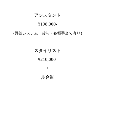
アシスタント
¥198,000-
（昇給システム・賞与・各種手当て有り）
スタイリスト
¥210,000-
+
歩合制
+
店販給・賞与
（スタイリスト年数による昇給も有り）
-交通費-