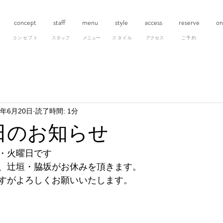
concept
staff
menu
style
access
reserve
on
​コンセプト
スタッフ
メニュー
スタイル
アクセス
ご予約
5年6月20日
読了時間: 1分
日のお知らせ
・火曜日です
、辻垣・脇坂がお休みを頂きます。
すがよろしくお願いいたします。