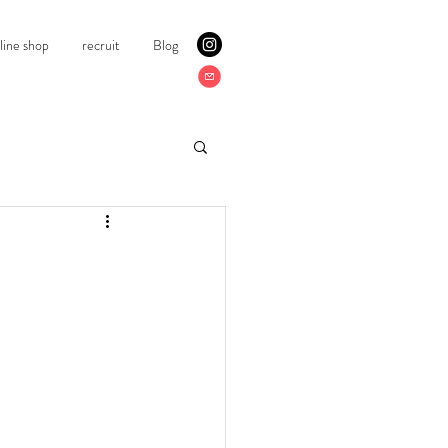
line shop
recruit
Blog