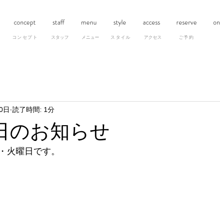
concept
staff
menu
style
access
reserve
on
​コンセプト
スタッフ
メニュー
スタイル
アクセス
ご予約
0日
読了時間: 1分
日のお知らせ
・火曜日です。