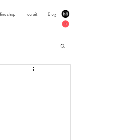
line shop
recruit
Blog